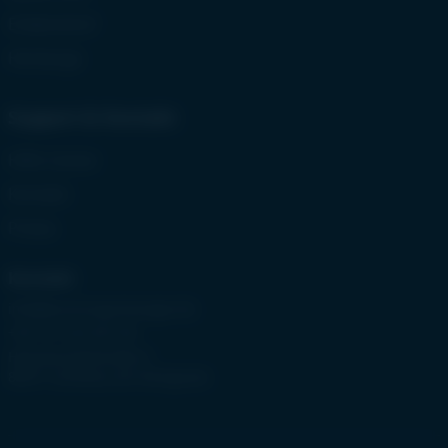
Erlebnishof
Herberge
Support & Kontakt
Hilfe Center
Kontakt
Preise
Kontakt
info@buchungsmanager.de
+49 151 222 927 00
Hammerstielstraße 6
83471 Schönau am Königssee