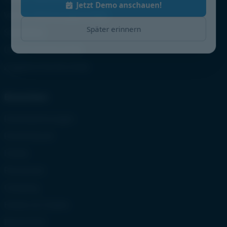
Versch. Rechnungsersteller
Später erinnern
Statistiken
DSGVO Konformität
Zugpferd Konformität
Branchen
Ferienwohnungen
Ferienhäuser
Hotels
Pensionen
Camping
Hütten & Chalets
Bauernhof