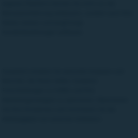
eigenen Plattform können Sie nicht nur die
Benutzererfahrung verbessern, sondern auch Ihre
Marke stärken und langfristige
Kundenbeziehungen aufbauen.
Zusätzlich erhalten Sie wertvolle Analysen und
Berichte, die Ihnen helfen, fundierte
Entscheidungen zu treffen und Ihre
Marketingstrategien zu optimieren. Maximieren
Sie Ihre Einnahmen und minimieren Sie die
Abhängigkeit von externen Anbietern.