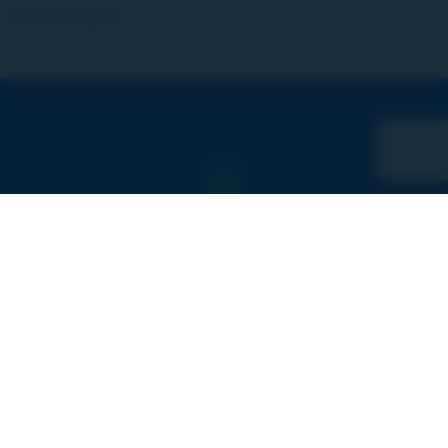
von 30 Tagen!
Seite teilen:
Facebook
X
LinkedIn
WhatsApp
Link kopieren
Mehr