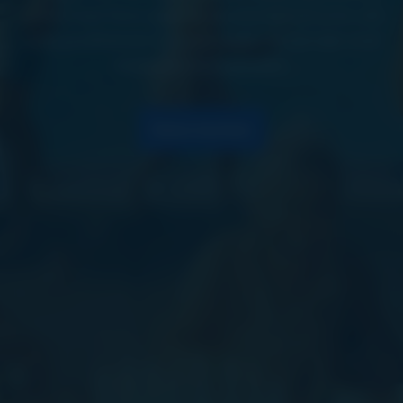
(OTAs) auf Ihre eigene Buchungsstrecke um
und profitieren Sie von mehr Kontrolle und
höheren Einnahmen.
Demo buchen