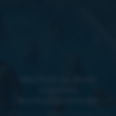
Wechsel zu Ihrer
eigenen
Buchungsstrecke
Steigen Sie von den Online-Reiseagenturen