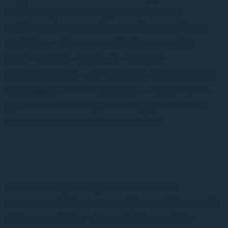
auf Ihre eigene Buchungsstrecke um und
profitieren Sie von mehr Kontrolle und höheren
Einnahmen. Mit unserem Buchungsmanager
bieten Sie Ihren Gästen ein nahtloses
Buchungserlebnis und reduzieren gleichzeitig die
Abhängigkeit von Drittanbietern. Lassen Sie uns
gemeinsam die Vorteile Ihrer eigenen Plattform
entdecken und eine Demo anfordern!
Unsere Lösung ermöglicht es Ihnen, Ihre
Buchungen effizient zu verwalten und Ihre Kunden
direkt zu erreichen. Durch die Nutzung Ihrer