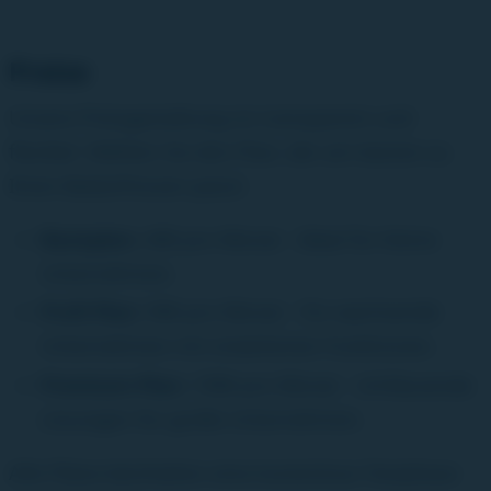
Preise
Unsere Preisgestaltung ist transparent und
flexibel. Wählen Sie den Plan, der am besten zu
Ihren Bedürfnissen passt:
Basisplan:
49€ pro Monat - Ideal für kleine
Unternehmen.
Profi-Plan:
99€ pro Monat - Für wachsende
Unternehmen mit erweiterten Funktionen.
Premium-Plan:
199€ pro Monat - Umfassende
Lösungen für große Unternehmen.
Alle Pläne beinhalten eine kostenlose Testphase